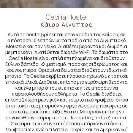
Cecilia Hostel
Κάιρο Αίγυπτος
Αυτό το hostel βρίσκεται στην καρδιά του Καΐρου, σε
απόσταση 10 λεπτών με τα πόδια από το Αιγυπτιακό
Μουσείο και τον Νείλο. Διαθέτει βεράντα και δωμάτια
με μπαλκόνι. Διατίθεται δωρεάν Wi-Fi. Τα δωμάτια στο
Cecilia Hostel είναι απλά επιπλωμένα και διαθέτουν
ξύλινο δάπεδο, κλιματισμό, παροχές σιδερώματος και
κουνουπιέρα. Ορισμένα δωμάτια διαθέτουν ιδιωτικό
μπάνιο. Το Cecilia σερβίρει πλούσιο πρωινό με τοπικά,
εποχικά υλικά. Διαθέτει επίσης μια ευρύχωρη βεράντα
και ένα μπαρ όπου οι επισκέπτες μπορούν να
παρακολουθήσουν αθλήματα. Το Cecilia διαθέτει
επίσης 24ωρη ρεσεψιόν και τουριστικό γραφείο, όπου
οι επισκέπτες μπορούν να οργανώσουν επισκέψεις σε
τοπικά μουσεία και αξιοθέατα. Μπορούν επίσης να
οργανωθούν εκδρομές στις Πυραμίδες, τη Γκίζα και τη
Σακκάρα. Σε κοντινή απόσταση υπάρχουν στάσεις
λεωφορείων, ενώ η πλατεία Ταχρίρ και το Αμερικανικό