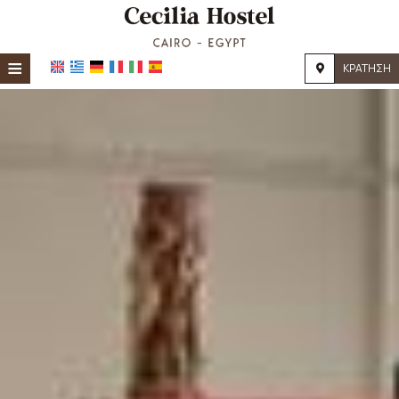
≡
ΚΡΆΤΗΣΗ
Αρχική
Τοποθεσία
Διαμονή
Παροχές
Φωτογραφίες
Ζήτηση
Επικοινωνία