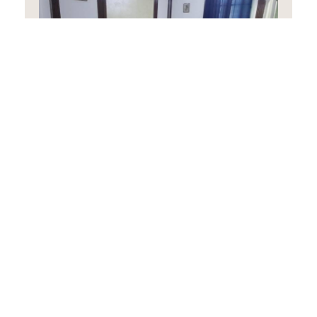
Standard Τετράκλινο Δωμάτιο
30 m²
4 άτομα
4 μονά κρεβάτια
ΚΆΝΤΕ ΚΡΆΤΗΣΗ