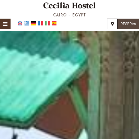
≡
RESERVA
Home
Ubicación
Alojamiento
Instalaciones
Galería
Investigación
Contacto