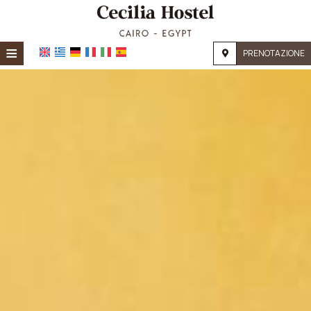
≡
PRENOTAZIONE
Home
Posizione
Alloggio
Servizi
Galleria
Richiesta
Contatti