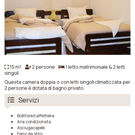
15 m²
2 persone
1 letto matrimoniale & 2 letti
singoli
Questa camera doppia o con letti singoli climatizzata per
2 persone è dotata di bagno privato.
Servizi
Bollitore/caffettiera
Aria condizionata
Asciugacapelli
Ferro da stiro