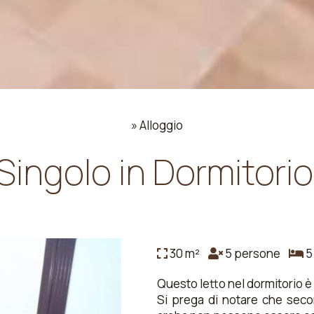
»
Alloggio
Singolo in Dormitori
30 m²
5 persone
5 
Questo letto nel dormitorio è 
Si prega di notare che secon