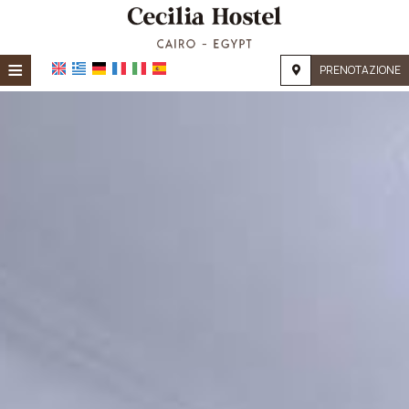
≡
PRENOTAZIONE
Home
Posizione
Alloggio
Servizi
Galleria
Richiesta
Contatti